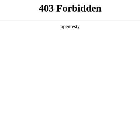
型
全球业务
新闻资讯
智能新能源
Hi4
投资者关系
亚洲
丹 科威特 黎巴嫩 孟加拉国 马来西亚 尼泊尔 卡塔尔 沙特阿拉伯 叙利亚 泰
欧洲
 英国
美洲
牙买加 墨西哥 乌拉圭 智利