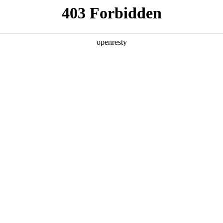
人生就是博汽车全球化
研发
生产
销售
亚洲
丹 科威特 黎巴嫩 孟加拉国 马来西亚 尼泊尔 卡塔尔 沙特阿拉伯 叙利亚 泰
欧洲